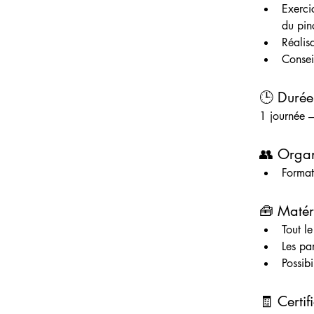
Exerci
du pin
Réalis
Conseil
🕒 Durée
1 journée 
👥 Organ
Format
🧰 Matér
Tout le
Les pa
Possib
🧾 Certif