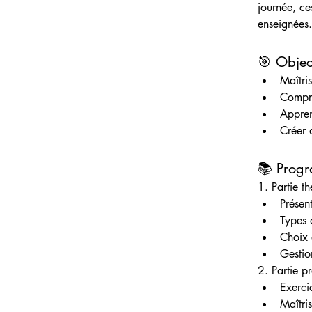
journée, ce
enseignées.
🎯 Object
Maîtri
Compre
Appren
Créer 
📚 Progr
1. Partie t
Présen
Types 
Choix 
Gestion
2. Partie p
Exerci
Maîtris