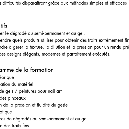
s difficultés disparaîtront grâce aux méthodes simples et efficaces 
ifs
ser le dégradé au semi‑permanent et au gel.
ndre quels produits utiliser pour obtenir des traits extrêmement fin
dre à gérer la texture, la dilution et la pression pour un rendu pré
des designs élégants, modernes et parfaitement exécutés.
amme de la formation
héorique
tation du matériel
de gels / peintures pour nail art
des pinceaux
 de la pression et fluidité du geste
ratique
ces de dégradés au semi-permanent et au gel
e des traits fins