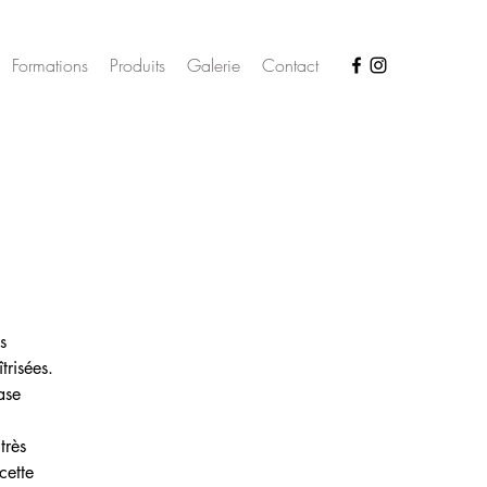
Formations
Produits
Galerie
Contact
s 
trisées. 
ase 
très 
cette 