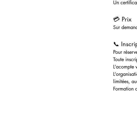
Un certifica
💳 Prix
Sur deman
📞 Inscri
Pour réserv
Toute inscri
L’acompte v
L’organisat
limitées, a
Formation d