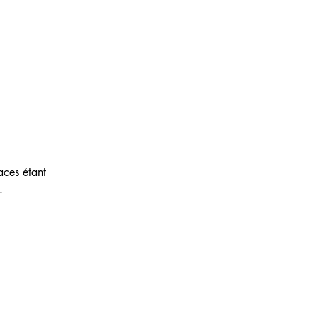
aces étant 
.